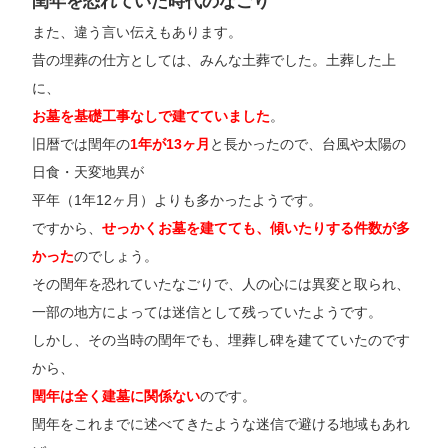
閏年を恐れていた時代のなごり
また、違う言い伝えもあります。
昔の埋葬の仕方としては、みんな土葬でした。土葬した上
に、
お墓を基礎工事なしで建てていました
。
旧暦では閏年の
1年が13ヶ月
と長かったので、台風や太陽の
日食・天変地異が
平年（1年12ヶ月）よりも多かったようです。
ですから、
せっかくお墓を建てても、傾いたりする件数が多
かった
のでしょう。
その閏年を恐れていたなごりで、人の心には異変と取られ、
一部の地方によっては迷信として残っていたようです。
しかし、その当時の閏年でも、埋葬し碑を建てていたのです
から、
閏年は全く建墓に関係ない
のです。
閏年をこれまでに述べてきたような迷信で避ける地域もあれ