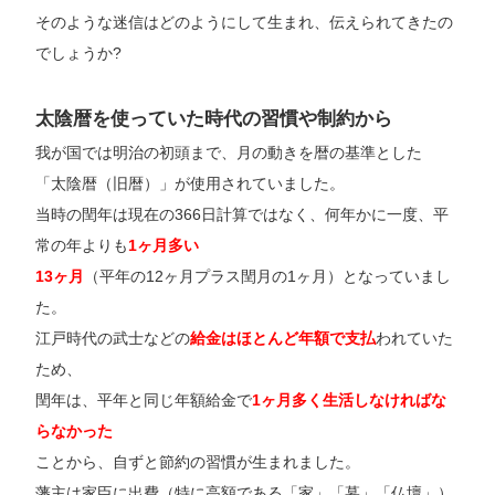
そのような迷信はどのようにして生まれ、伝えられてきたの
でしょうか?
太陰暦を使っていた時代の習慣や制約から
我が国では明治の初頭まで、月の動きを暦の基準とした
「太陰暦（旧暦）」が使用されていました。
当時の閏年は現在の366日計算ではなく、何年かに一度、平
常の年よりも
1ヶ月多い
13ヶ月
（平年の12ヶ月プラス閏月の1ヶ月）となっていまし
た。
江戸時代の武士などの
給金はほとんど年額で支払
われていた
ため、
閏年は、平年と同じ年額給金で
1ヶ月多く生活しなければな
らなかった
ことから、自ずと節約の習慣が生まれました。
藩主は家臣に出費（特に高額である「家」「墓」「仏壇」）